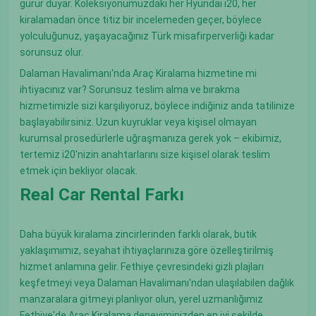
gurur duyar. Koleksiyonumuzdaki her Hyundai i20, her
kiralamadan önce titiz bir incelemeden geçer, böylece
yolculuğunuz, yaşayacağınız Türk misafirperverliği kadar
sorunsuz olur.
Dalaman Havalimanı'nda Araç Kiralama hizmetine mi
ihtiyacınız var? Sorunsuz teslim alma ve bırakma
hizmetimizle sizi karşılıyoruz, böylece indiğiniz anda tatilinize
başlayabilirsiniz. Uzun kuyruklar veya kişisel olmayan
kurumsal prosedürlerle uğraşmanıza gerek yok – ekibimiz,
tertemiz i20'nizin anahtarlarını size kişisel olarak teslim
etmek için bekliyor olacak.
Real Car Rental Farkı
Daha büyük kiralama zincirlerinden farklı olarak, butik
yaklaşımımız, seyahat ihtiyaçlarınıza göre özelleştirilmiş
hizmet anlamına gelir. Fethiye çevresindeki gizli plajları
keşfetmeyi veya Dalaman Havalimanı'ndan ulaşılabilen dağlık
manzaralara gitmeyi planlıyor olun, yerel uzmanlığımız
Fethiye'de Araç Kiralama deneyiminizden en iyi şekilde