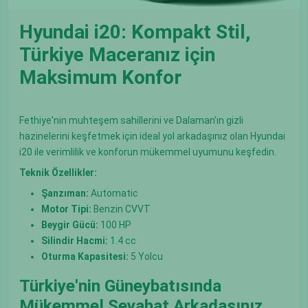
Hyundai i20: Kompakt Stil,
Türkiye Maceranız için
Maksimum Konfor
Fethiye'nin muhteşem sahillerini ve Dalaman'ın gizli
hazinelerini keşfetmek için ideal yol arkadaşınız olan Hyundai
i20 ile verimlilik ve konforun mükemmel uyumunu keşfedin.
Teknik Özellikler:
Şanzıman:
Automatic
Motor Tipi:
Benzin CVVT
Beygir Gücü:
100 HP
Silindir Hacmi:
1.4 cc
Oturma Kapasitesi:
5 Yolcu
Türkiye'nin Güneybatısında
Mükemmel Seyahat Arkadaşınız