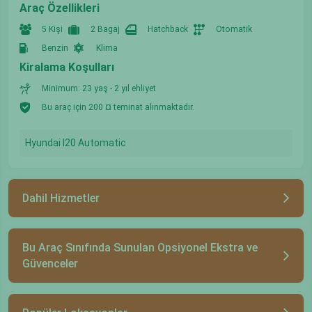
Araç Özellikleri
5 Kişi
2 Bagaj
Hatchback
Otomatik
Benzin
Klima
Kiralama Koşulları
Minimum: 23 yaş - 2 yıl ehliyet
Bu araç için 200 ¤ teminat alınmaktadır.
Hyundai I20 Automatic
Dahil Hizmetler
Bu Araç Sınıfında Sunulan Opsiyonel Ekstra ve
Güvenceler