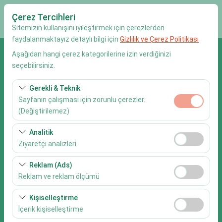
Çerez Tercihleri
Sitemizin kullanışını iyileştirmek için çerezlerden
faydalanmaktayız detaylı bilgi için
Gizlilik ve Çerez Politikası
Aşağıdan hangi çerez kategorilerine izin verdiğinizi
Alış Lokasyonu
seçebilirsiniz.
Muğla Dalaman Havalimanı
Gerekli & Teknik
Sayfanın çalışması için zorunlu çerezler.
Aracı farklı bir lokasyona bırakacağım.
(Değiştirilemez)
Alış Tarih & Saat
Bu çerezler sitenin doğru şekilde çalışması, güvenlik,
Analitik
oturum yönetimi ve temel işlevler için gereklidir. Devre
Ziyaretçi analizleri
09:00
dışı bırakılamaz.
Bu çerezler, sitemizin nasıl kullanıldığını (ziyaretçi sayısı,
Reklam (Ads)
Bırakış Tarih & Saat
en çok ziyaret edilen sayfalar, kullanıcı davranışları)
Reklam ve reklam ölçümü
analiz etmemizi sağlar. Bu veriler, web sitesi
09:00
Bu çerezler, size ilgi alanlarınıza uygun kişiselleştirilmiş
performansını ölçmek ve kullanıcı deneyimini sürekli
Kişiselleştirme
reklamlar göstermemize ve reklam kampanyalarımızın
iyileştirmek için kullanılır.
İçerik kişiselleştirme
etkinliğini (gösterim sayısı, tıklama oranı) ölçmemize