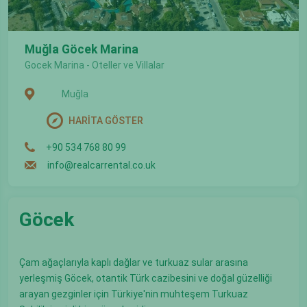
Muğla Göcek Marina
Gocek Marina - Oteller ve Villalar
Muğla
HARİTA GÖSTER
+90 534 768 80 99
info@realcarrental.co.uk
Göcek
Çam ağaçlarıyla kaplı dağlar ve turkuaz sular arasına
yerleşmiş Göcek, otantik Türk cazibesini ve doğal güzelliği
arayan gezginler için Türkiye'nin muhteşem Turkuaz