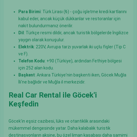
Para Birimi
: Türk Lirası (₺) - çoğu işletme kredi kartlarını
kabul eder, ancak küçük dükkanlar ve restoranlar için
nakit bulundurmanız önerilir.
Dil
: Türkçe resmi dildir, ancak turistik bölgelerde İngilizce
yaygın olarak konuşulur.
Elektrik
: 220V, Avrupa tarzı yuvarlak iki uçlu fişler (Tip C
ve F).
Telefon Kodu
: +90 (Türkiye), ardından Fethiye bölgesi
için 252 alan kodu.
Başkent
: Ankara Türkiye'nin başkenti iken, Göcek Muğla
İli'ne bağlıdır ve Muğla il merkezidir.
Real Car Rental ile Göcek'i
Keşfedin
Göcek'in eşsiz cazibesi, lüks ve otantiklik arasındaki
mükemmel dengesinde yatar. Daha kalabalık turistik
destinasyonların aksine, bu özel liman kasabası daha samimi