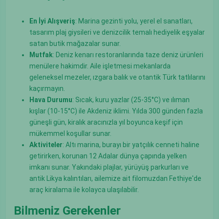
En İyi Alışveriş
: Marina gezinti yolu, yerel el sanatları,
tasarım plaj giysileri ve denizcilik temalı hediyelik eşyalar
satan butik mağazalar sunar.
Mutfak
: Deniz kenarı restoranlarında taze deniz ürünleri
menülere hakimdir. Aile işletmesi mekanlarda
geleneksel mezeler, ızgara balık ve otantik Türk tatlılarını
kaçırmayın.
Hava Durumu
: Sıcak, kuru yazlar (25-35°C) ve ılıman
kışlar (10-15°C) ile Akdeniz iklimi. Yılda 300 günden fazla
güneşli gün, kiralık aracınızla yıl boyunca keşif için
mükemmel koşullar sunar.
Aktiviteler
: Altı marina, burayı bir yatçılık cenneti haline
getirirken, korunan 12 Adalar dünya çapında yelken
imkanı sunar. Yakındaki plajlar, yürüyüş parkurları ve
antik Likya kalıntıları, ailemize ait filomuzdan Fethiye'de
araç kiralama ile kolayca ulaşılabilir.
Bilmeniz Gerekenler