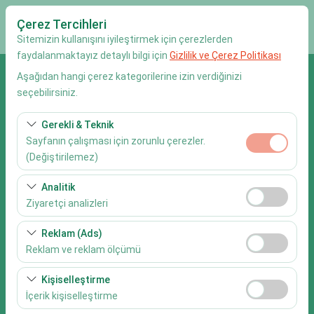
Çerez Tercihleri
Sitemizin kullanışını iyileştirmek için çerezlerden
faydalanmaktayız detaylı bilgi için
Gizlilik ve Çerez Politikası
Aşağıdan hangi çerez kategorilerine izin verdiğinizi
Alış Lokasyonu
seçebilirsiniz.
Muğla Göcek Marina
Gerekli & Teknik
Sayfanın çalışması için zorunlu çerezler.
Aracı farklı bir lokasyona bırakacağım.
(Değiştirilemez)
Alış Tarih & Saat
Bu çerezler sitenin doğru şekilde çalışması, güvenlik,
Analitik
oturum yönetimi ve temel işlevler için gereklidir. Devre
Ziyaretçi analizleri
09:00
dışı bırakılamaz.
Bu çerezler, sitemizin nasıl kullanıldığını (ziyaretçi sayısı,
Reklam (Ads)
Bırakış Tarih & Saat
en çok ziyaret edilen sayfalar, kullanıcı davranışları)
Reklam ve reklam ölçümü
analiz etmemizi sağlar. Bu veriler, web sitesi
09:00
Bu çerezler, size ilgi alanlarınıza uygun kişiselleştirilmiş
performansını ölçmek ve kullanıcı deneyimini sürekli
Kişiselleştirme
reklamlar göstermemize ve reklam kampanyalarımızın
iyileştirmek için kullanılır.
İçerik kişiselleştirme
etkinliğini (gösterim sayısı, tıklama oranı) ölçmemize