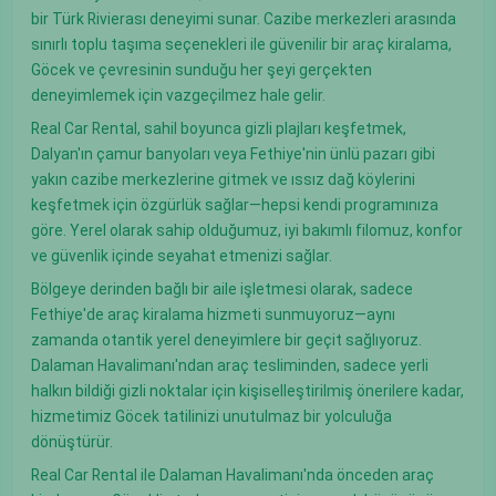
bir Türk Rivierası deneyimi sunar. Cazibe merkezleri arasında
sınırlı toplu taşıma seçenekleri ile güvenilir bir araç kiralama,
Göcek ve çevresinin sunduğu her şeyi gerçekten
deneyimlemek için vazgeçilmez hale gelir.
Real Car Rental, sahil boyunca gizli plajları keşfetmek,
Dalyan'ın çamur banyoları veya Fethiye'nin ünlü pazarı gibi
yakın cazibe merkezlerine gitmek ve ıssız dağ köylerini
keşfetmek için özgürlük sağlar—hepsi kendi programınıza
göre. Yerel olarak sahip olduğumuz, iyi bakımlı filomuz, konfor
ve güvenlik içinde seyahat etmenizi sağlar.
Bölgeye derinden bağlı bir aile işletmesi olarak, sadece
Fethiye'de araç kiralama hizmeti sunmuyoruz—aynı
zamanda otantik yerel deneyimlere bir geçit sağlıyoruz.
Dalaman Havalimanı'ndan araç tesliminden, sadece yerli
halkın bildiği gizli noktalar için kişiselleştirilmiş önerilere kadar,
hizmetimiz Göcek tatilinizi unutulmaz bir yolculuğa
dönüştürür.
Real Car Rental ile Dalaman Havalimanı'nda önceden araç