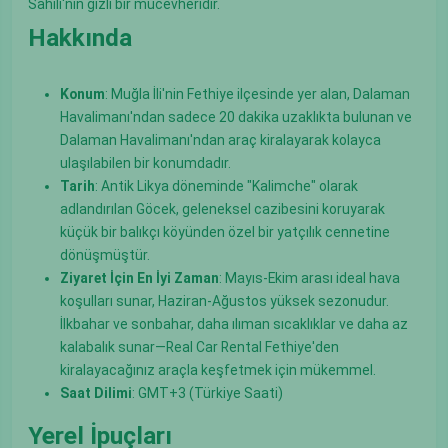
Sahili'nin gizli bir mücevheridir.
Hakkında
Konum
: Muğla İli'nin Fethiye ilçesinde yer alan, Dalaman
Havalimanı'ndan sadece 20 dakika uzaklıkta bulunan ve
Dalaman Havalimanı'ndan araç kiralayarak kolayca
ulaşılabilen bir konumdadır.
Tarih
: Antik Likya döneminde "Kalimche" olarak
adlandırılan Göcek, geleneksel cazibesini koruyarak
küçük bir balıkçı köyünden özel bir yatçılık cennetine
dönüşmüştür.
Ziyaret İçin En İyi Zaman
: Mayıs-Ekim arası ideal hava
koşulları sunar, Haziran-Ağustos yüksek sezonudur.
İlkbahar ve sonbahar, daha ılıman sıcaklıklar ve daha az
kalabalık sunar—Real Car Rental Fethiye'den
kiralayacağınız araçla keşfetmek için mükemmel.
Saat Dilimi
: GMT+3 (Türkiye Saati)
Yerel İpuçları