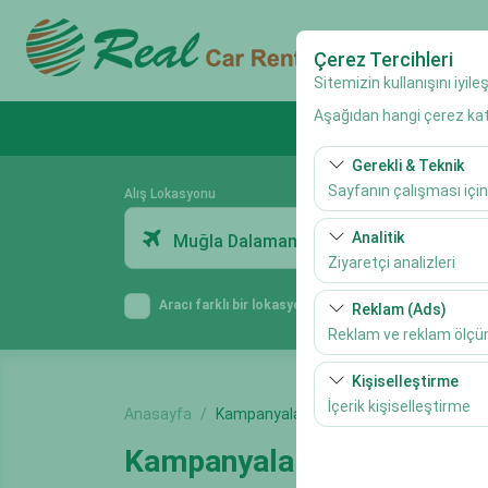
Çerez Tercihleri
Sitemizin kullanışını iyil
Aşağıdan hangi çerez kateg
Gerekli & Teknik
Sayfanın çalışması için
Alış Lokasyonu
Bu çerezler sitenin doğr
Analitik
Muğla Dalaman Havalimanı
bırakılamaz.
Ziyaretçi analizleri
Bu çerezler, sitemizin na
Aracı farklı bir lokasyona bırakacağım.
Reklam (Ads)
etmemizi sağlar. Bu veri
Reklam ve reklam ölç
Bu çerezler, size ilgi 
Kişiselleştirme
etkinliğini (gösterim sa
İçerik kişiselleştirme
Anasayfa
Kampanyalar
Bu çerezler, kullanıcı a
Kampanyalar
deneyiminizin tutarlılığı