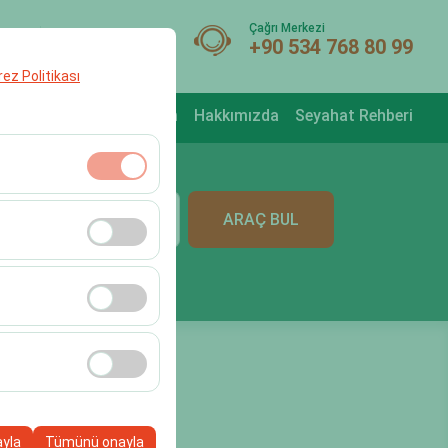
Çağrı Merkezi
POUND
+90 534 768 80 99
erez Politikası
i
S.S.S.
Blog
İletişim
Hakkımızda
Seyahat Rehberi
t
klidir. Devre dışı
ARAÇ BUL
09:00
cı davranışları) analiz
tirmek için kullanılır.
kampanyalarımızın
, platformdaki
ayla
Tümünü onayla