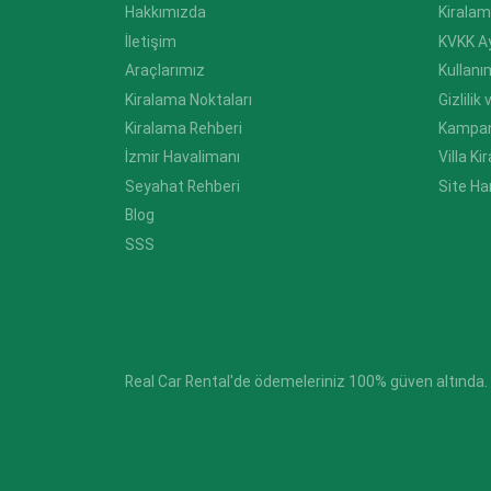
Hakkımızda
Kiralam
İletişim
KVKK A
Araçlarımız
Kullanı
Kiralama Noktaları
Gizlilik
Kiralama Rehberi
Kampan
İzmir Havalimanı
Villa K
Seyahat Rehberi
Site Ha
Blog
SSS
Real Car Rental'de ödemeleriniz 100% güven altında.