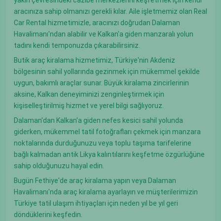
yakın çevresindeki cazibe merkezlerini keşfetmek için kendi
aracınıza sahip olmanızı gerekli kılar. Aile işletmemiz olan Real
Car Rental hizmetimizle, aracınızı doğrudan Dalaman
Havalimanı'ndan alabilir ve Kalkan'a giden manzaralı yolun
tadını kendi temponuzda çıkarabilirsiniz.
Butik araç kiralama hizmetimiz, Türkiye'nin Akdeniz
bölgesinin sahil yollarında gezinmek için mükemmel şekilde
uygun, bakımlı araçlar sunar. Büyük kiralama zincirlerinin
aksine, Kalkan deneyiminizi zenginleştirmek için
kişiselleştirilmiş hizmet ve yerel bilgi sağlıyoruz.
Dalaman'dan Kalkan'a giden nefes kesici sahil yolunda
giderken, mükemmel tatil fotoğrafları çekmek için manzara
noktalarında durduğunuzu veya toplu taşıma tarifelerine
bağlı kalmadan antik Likya kalıntılarını keşfetme özgürlüğüne
sahip olduğunuzu hayal edin.
Bugün Fethiye'de araç kiralama yapın veya Dalaman
Havalimanı'nda araç kiralama ayarlayın ve müşterilerimizin
Türkiye tatil ulaşım ihtiyaçları için neden yıl be yıl geri
döndüklerini keşfedin.