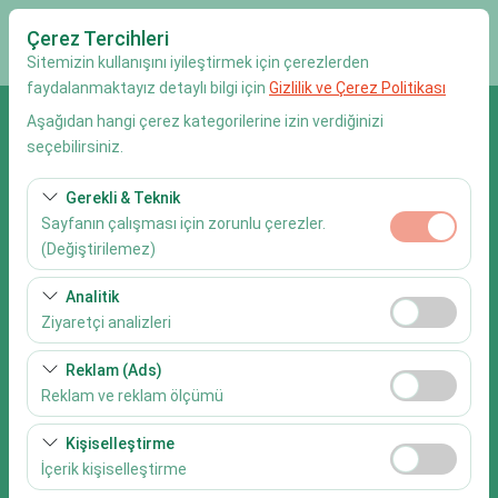
Çerez Tercihleri
Sitemizin kullanışını iyileştirmek için çerezlerden
faydalanmaktayız detaylı bilgi için
Gizlilik ve Çerez Politikası
Aşağıdan hangi çerez kategorilerine izin verdiğinizi
Alış Lokasyonu
seçebilirsiniz.
Antalya Kalkan Oteller ve Villalar
Gerekli & Teknik
Sayfanın çalışması için zorunlu çerezler.
Aracı farklı bir lokasyona bırakacağım.
(Değiştirilemez)
Alış Tarih & Saat
Bu çerezler sitenin doğru şekilde çalışması, güvenlik,
Analitik
oturum yönetimi ve temel işlevler için gereklidir. Devre
Ziyaretçi analizleri
09:00
dışı bırakılamaz.
Bu çerezler, sitemizin nasıl kullanıldığını (ziyaretçi sayısı,
Reklam (Ads)
Bırakış Tarih & Saat
en çok ziyaret edilen sayfalar, kullanıcı davranışları)
Reklam ve reklam ölçümü
analiz etmemizi sağlar. Bu veriler, web sitesi
09:00
Bu çerezler, size ilgi alanlarınıza uygun kişiselleştirilmiş
performansını ölçmek ve kullanıcı deneyimini sürekli
Kişiselleştirme
reklamlar göstermemize ve reklam kampanyalarımızın
iyileştirmek için kullanılır.
İçerik kişiselleştirme
etkinliğini (gösterim sayısı, tıklama oranı) ölçmemize