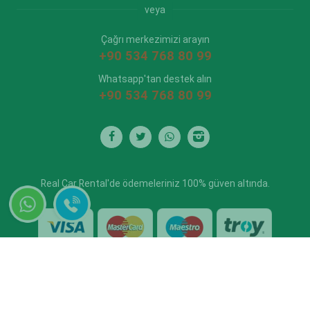
veya
Çağrı merkezimizi arayın
+90 534 768 80 99
Whatsapp'tan destek alın
+90 534 768 80 99
Real Car Rental'de ödemeleriniz 100% güven altında.