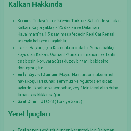
Kalkan Hakkında
Konum:
Türkiye'nin etkileyici Turkuaz Sahili'nde yer alan
Kalkan, Kaş'a yaklaşık 25 dakika ve Dalaman
Havalimanı'na 1,5 saat mesafededir, Real Car Rental
aracıyla kolayca ulaşılabilir.
Tarih:
Başlangıçta Kalamaki adında bir Yunan balıkçı
köyü olan Kalkan, Osmanlı-Yunan mimarisini ve tarihi
cazibesini koruyarak üst düzey bir tatil beldesine
dönüşmüştür.
En İyi Ziyaret Zamanı:
Mayıs-Ekim arası mükemmel
hava koşulları sunar, Temmuz ve Ağustos en sıcak
aylardır. İlkbahar ve sonbahar, keşif için ideal olan daha
ılıman sıcaklıklar sağlar.
Saat Dilimi:
UTC+3 (Türkiye Saati)
Yerel İpuçları
Tatil sezonu yoğunluğundan kaçınmak için Dalaman