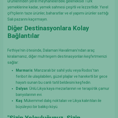
ürünlerinden yerel meyhânelerdeki geleneksel Türk
yemeklerine kadar, yemek sahnesi çeşitli ve lezzetlidir. Yerel
çiftçilerin taze ürünler, baharatlar ve el yapımı ürünler sattığı
Salı pazarını kaçırmayın.
Diğer Destinasyonlara Kolay
Bağlantılar
Fethiye'nin ötesinde, Dalaman Havalimanı'ndan araç
kiralamanız, diğer muhteşem destinasyonları keşfetmenizi
sağlar:
Marmaris
: Manzaralı bir sahil yolu veya Rodos'tan
feribot ile ulaşılabilen, güzel plajlar ve hareketli bir gece
hayatı sunan bu canlı tatil beldesini keşfedin.
Dalyan
: Ünlü Likya kaya mezarlarının ve terapötik çamur
banyolarının evi.
Kaş
: Mükemmel dalış noktaları ve Likya kalıntıları ile
büyüleyici bir balıkçı köyü.
"Sizin Yolculuğunuz, Sizin