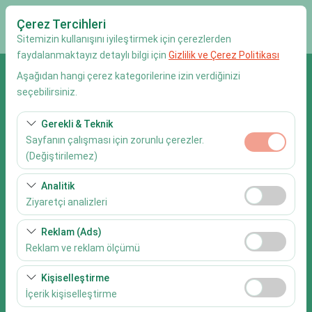
Çerez Tercihleri
Sitemizin kullanışını iyileştirmek için çerezlerden
faydalanmaktayız detaylı bilgi için
Gizlilik ve Çerez Politikası
Aşağıdan hangi çerez kategorilerine izin verdiğinizi
Alış Lokasyonu
seçebilirsiniz.
Muğla Dalaman Havalimanı
Gerekli & Teknik
Sayfanın çalışması için zorunlu çerezler.
Aracı farklı bir lokasyona bırakacağım.
(Değiştirilemez)
Alış Tarih & Saat
Bu çerezler sitenin doğru şekilde çalışması, güvenlik,
Analitik
oturum yönetimi ve temel işlevler için gereklidir. Devre
Ziyaretçi analizleri
09:00
dışı bırakılamaz.
Bu çerezler, sitemizin nasıl kullanıldığını (ziyaretçi sayısı,
Reklam (Ads)
Bırakış Tarih & Saat
en çok ziyaret edilen sayfalar, kullanıcı davranışları)
Reklam ve reklam ölçümü
analiz etmemizi sağlar. Bu veriler, web sitesi
09:00
Bu çerezler, size ilgi alanlarınıza uygun kişiselleştirilmiş
performansını ölçmek ve kullanıcı deneyimini sürekli
Kişiselleştirme
reklamlar göstermemize ve reklam kampanyalarımızın
iyileştirmek için kullanılır.
İçerik kişiselleştirme
etkinliğini (gösterim sayısı, tıklama oranı) ölçmemize