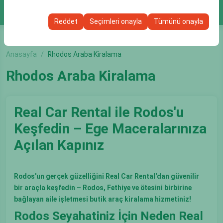
ARAÇ BUL
Bu çerezler, kullanıcı arayüzü ayarlarınızı, dil tercihinizi ve
olanak tanır.
diğer yapılandırmalarınızı koruyarak, platformdaki
Reddet
Seçimleri onayla
Tümünü onayla
deneyiminizin tutarlılığını ve sürekliliğini sağlamak
amacıyla kullanılır.
Anasayfa
Rhodos Araba Kiralama
Rhodos Araba Kiralama
Real Car Rental ile Rodos'u
Keşfedin – Ege Maceralarınıza
Açılan Kapınız
Rodos'un gerçek güzelliğini Real Car Rental'dan güvenilir
bir araçla keşfedin – Rodos, Fethiye ve ötesini birbirine
bağlayan aile işletmesi butik araç kiralama hizmetiniz!
Rodos Seyahatiniz İçin Neden Real